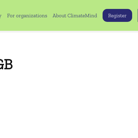
y
For organizations
About ClimateMind
Register
GB