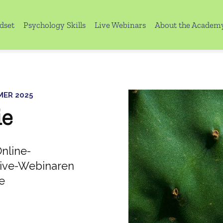
dset
Psychology Skills
Live Webinars
About the Academ
MER 2025
ie
Online-
 Live-Webinaren
ie