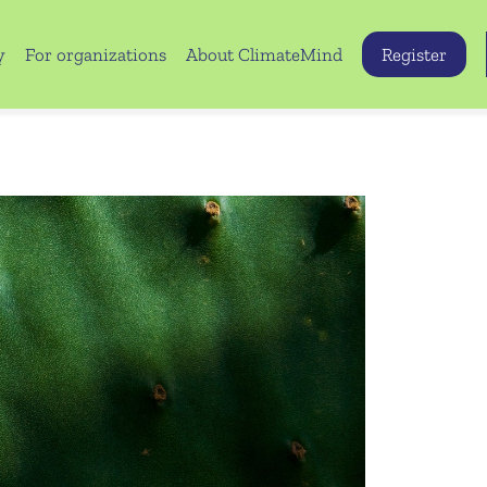
y
For organizations
About ClimateMind
Register