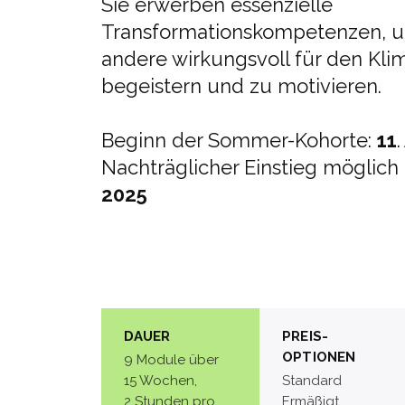
Sie erwerben essenzielle
Transformationskompetenzen, u
andere wirkungsvoll für den Kli
begeistern und zu motivieren.
Beginn der Sommer-Kohorte:
11
.
Nachträglicher Einstieg möglich
2025
DAUER
PREIS-
OPTIONEN
9 Module über
15 Wochen,
Standard
2 Stunden pro
Ermäßigt